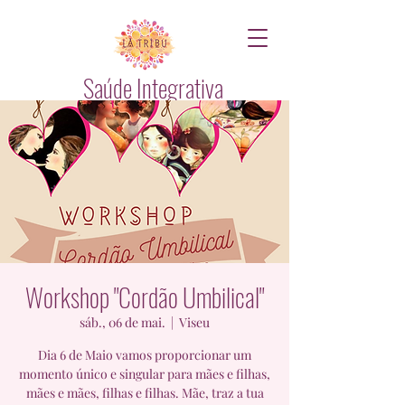
Saúde Integrativa
Workshop "Cordão Umbilical"
sáb., 06 de mai.
  |  
Viseu
Dia 6 de Maio vamos proporcionar um
momento único e singular para mães e filhas,
mães e mães, filhas e filhas. Mãe, traz a tua