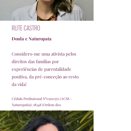
RUTE CASTRO
Doula e Naturopata
Considero-me uma ativista pelos
direitos das famílias por
experiências de parentalidade
positiva, da pré-conceção ao resto
da vida!
Cédula Profissional Nº
0300370
(ACSS -
Naturopatia); 18348 (Ordem dos
Farmacêuticos);
0400329
(ACSS -
Fitoterapia)