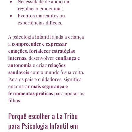
Necessidade de apoio na 
regulação emocional;
Eventos marcantes ou 
experiências difíceis.
A psicologia infantil ajuda a criança 
a 
compreender e expressar 
emoções
, 
fortalecer estratégias 
internas
, desenvolver 
confiança e 
autonomia
 e criar 
relações 
saudáveis
 com o mundo à sua volta. 
Para os pais e cuidadores, significa 
encontrar 
mais segurança e 
ferramentas práticas
 para apoiar os 
filhos.
Porquê escolher a La Tribu 
para Psicologia Infantil em 