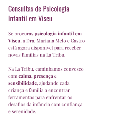
Consultas de Psicologia 
Infantil em Viseu
Se procuras 
psicologia infantil em 
Viseu
, a Dra. Mariana Melo e Castro 
está agora disponível para receber 
novas famílias na La Tribu.
Na La Tribu, caminhamos convosco 
com 
calma, presença e 
sensibilidade
, ajudando cada 
criança e família a encontrar 
ferramentas para enfrentar os 
desafios da infância com confiança 
e serenidade.
Queres marcar uma consulta e 